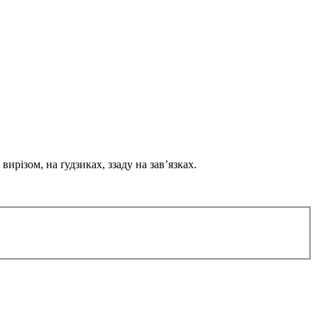
різом, на ґудзиках, ззаду на завʼязках.