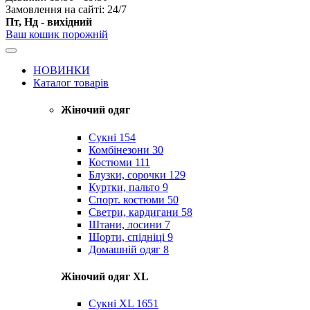
Замовлення на сайті: 24/7
Пт, Нд - вихідний
Ваш кошик порожній
НОВИНКИ
Каталог товарів
Жіночий одяг
Сукні
154
Комбінезони
30
Костюми
111
Блузки, сорочки
129
Куртки, пальто
9
Спорт. костюми
50
Светри, кардигани
58
Штани, лосини
7
Шорти, спідніці
9
Домашній одяг
8
Жіночий одяг XL
Cукні XL
1651