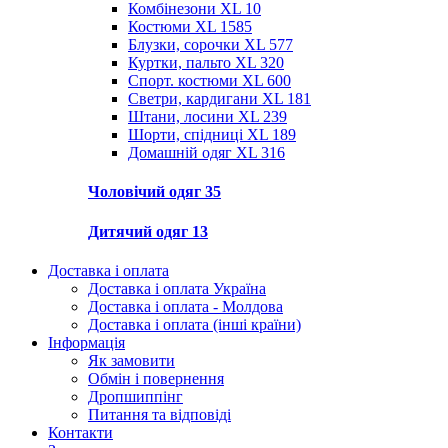
Комбінезони XL
10
Костюми XL
1585
Блузки, сорочки XL
577
Куртки, пальто XL
320
Спорт. костюми XL
600
Светри, кардигани XL
181
Штани, лосини XL
239
Шорти, спідниці XL
189
Домашній одяг XL
316
Чоловічий одяг
35
Дитячий одяг
13
Доставка і оплата
Доставка і оплата Україна
Доставка і оплата - Молдова
Доставка і оплата (інші країни)
Інформація
Як замовити
Обмін і повернення
Дропшиппінг
Питання та відповіді
Контакти