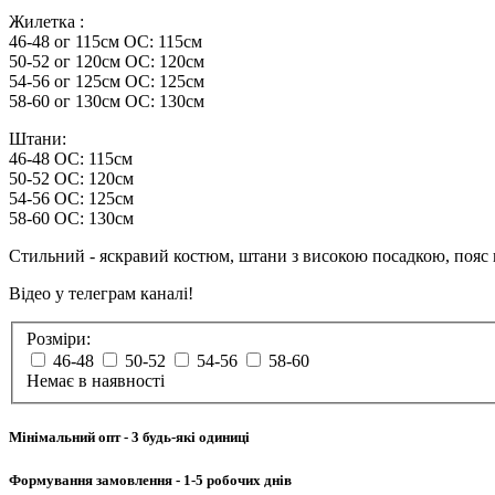
Жилетка :
46-48 ог 115см ОС: 115см
50-52 ог 120см ОС: 120см
54-56 ог 125см ОС: 125см
58-60 ог 130см ОС: 130см
Штани:
46-48 ОС: 115см
50-52 ОС: 120см
54-56 ОС: 125см
58-60 ОС: 130см
Стильний - яскравий костюм, штани з високою посадкою, пояс на
Відео у телеграм каналі!
Розміри:
46-48
50-52
54-56
58-60
Немає в наявності
Мінімальний опт
- 3 будь-які одиниці
Формування замовлення
- 1-5 робочих днів