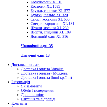
Комбінезони XL
10
Костюми XL
1585
Блузки, сорочки XL
577
Куртки, пальто XL
320
Спорт. костюми XL
600
Светри, кардигани XL
181
Штани, лосини XL
239
Шорти, спідниці XL
189
Домашній одяг XL
316
Чоловічий одяг
35
Дитячий одяг
13
Доставка і оплата
Доставка і оплата Україна
Доставка і оплата - Молдова
Доставка і оплата (інші країни)
Інформація
Як замовити
Обмін і повернення
Дропшиппінг
Питання та відповіді
Контакти