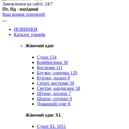
Замовлення на сайті: 24/7
Пт, Нд - вихідний
Ваш кошик порожній
НОВИНКИ
Каталог товарів
Жіночий одяг
Сукні
154
Комбінезони
30
Костюми
111
Блузки, сорочки
129
Куртки, пальто
9
Спорт. костюми
50
Светри, кардигани
58
Штани, лосини
7
Шорти, спідніці
9
Домашній одяг
8
Жіночий одяг XL
Cукні XL
1651