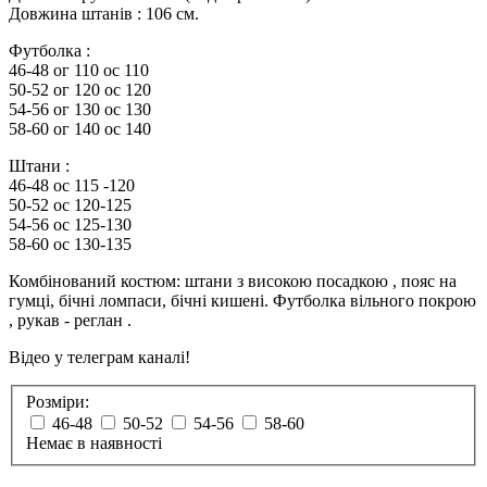
Довжина штанів : 106 см.
Футболка :
46-48 ог 110 ос 110
50-52 ог 120 ос 120
54-56 ог 130 ос 130
58-60 ог 140 ос 140
Штани :
46-48 ос 115 -120
50-52 ос 120-125
54-56 ос 125-130
58-60 ос 130-135
Комбінований костюм: штани з високою посадкою , пояс на
гумці, бічні ломпаси, бічні кишені. Футболка вільного покрою
, рукав - реглан .
Відео у телеграм каналі!
Розміри:
46-48
50-52
54-56
58-60
Немає в наявності