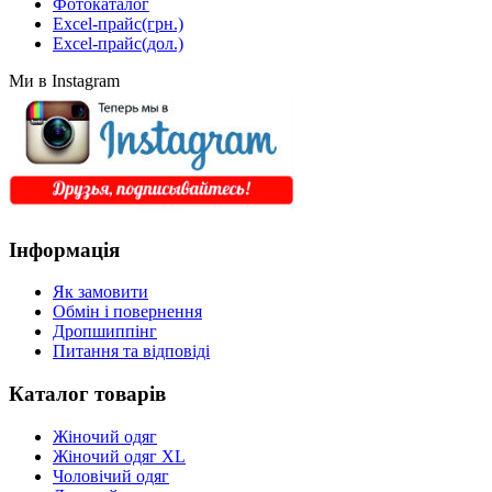
Фотокаталог
Excel-прайс(грн.)
Excel-прайс(дол.)
Ми в Instagram
Інформація
Як замовити
Обмін і повернення
Дропшиппінг
Питання та відповіді
Каталог товарів
Жіночий одяг
Жіночий одяг XL
Чоловічий одяг