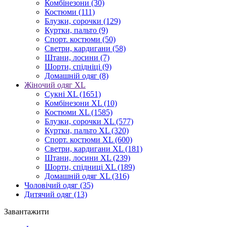
Комбінезони
(30)
Костюми
(111)
Блузки, сорочки
(129)
Куртки, пальто
(9)
Спорт. костюми
(50)
Светри, кардигани
(58)
Штани, лосини
(7)
Шорти, спідніці
(9)
Домашній одяг
(8)
Жіночий одяг XL
Cукні XL
(1651)
Комбінезони XL
(10)
Костюми XL
(1585)
Блузки, сорочки XL
(577)
Куртки, пальто XL
(320)
Спорт. костюми XL
(600)
Светри, кардигани XL
(181)
Штани, лосини XL
(239)
Шорти, спідниці XL
(189)
Домашній одяг XL
(316)
Чоловічий одяг
(35)
Дитячий одяг
(13)
Завантажити