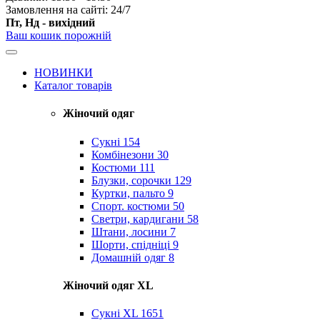
Замовлення на сайті: 24/7
Пт, Нд - вихідний
Ваш кошик порожній
НОВИНКИ
Каталог товарів
Жіночий одяг
Сукні
154
Комбінезони
30
Костюми
111
Блузки, сорочки
129
Куртки, пальто
9
Спорт. костюми
50
Светри, кардигани
58
Штани, лосини
7
Шорти, спідніці
9
Домашній одяг
8
Жіночий одяг XL
Cукні XL
1651