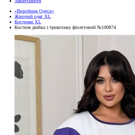
Завантажити
«Виробник Одеса»
Жіночий одяг XL
Костюми XL
Костюм двійка з трикотажу фіолетовий №100874