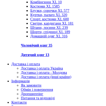
Комбінезони XL
10
Костюми XL
1585
Блузки, сорочки XL
577
Куртки, пальто XL
320
Спорт. костюми XL
600
Светри, кардигани XL
181
Штани, лосини XL
239
Шорти, спідниці XL
189
Домашній одяг XL
316
Чоловічий одяг
35
Дитячий одяг
13
Доставка і оплата
Доставка і оплата Україна
Доставка і оплата - Молдова
Доставка і оплата (інші країни)
Інформація
Як замовити
Обмін і повернення
Дропшиппінг
Питання та відповіді
Контакти