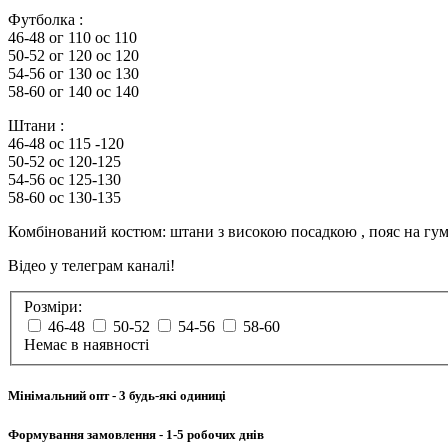
Футболка :
46-48 ог 110 ос 110
50-52 ог 120 ос 120
54-56 ог 130 ос 130
58-60 ог 140 ос 140
Штани :
46-48 ос 115 -120
50-52 ос 120-125
54-56 ос 125-130
58-60 ос 130-135
Комбінований костюм: штани з високою посадкою , пояс на гумці
Відео у телеграм каналі!
Розміри:
46-48
50-52
54-56
58-60
Немає в наявності
Мінімальний опт
- 3 будь-які одиниці
Формування замовлення
- 1-5 робочих днів