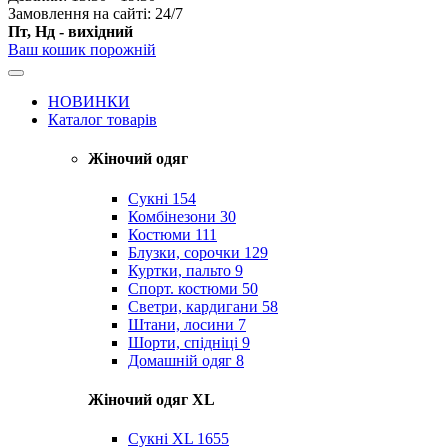
Замовлення на сайті: 24/7
Пт, Нд - вихідний
Ваш кошик порожній
НОВИНКИ
Каталог товарів
Жіночий одяг
Сукні
154
Комбінезони
30
Костюми
111
Блузки, сорочки
129
Куртки, пальто
9
Спорт. костюми
50
Светри, кардигани
58
Штани, лосини
7
Шорти, спідніці
9
Домашній одяг
8
Жіночий одяг XL
Cукні XL
1655