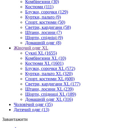
Комбінезони
(30)
Костюми
(111)
Блузки, сорочки
(129)
Куртки, пальто
(9)
Спорт. костюми
(50)
Светри, кардигани
(58)
Штани, лосини
(7)
Шорти, спідніці
(9)
Домашній одяг
(8)
Жіночий одяг XL
Cукні XL
(1655)
Комбінезони XL
(10)
Костюми XL
(1601)
Блузки, сорочки XL
(572)
Куртки, пальто XL
(320)
Спорт. костюми XL
(600)
Светри, кардигани XL
(177)
Штани, лосини XL
(239)
Шорти, спідниці XL
(189)
Домашній одяг XL
(316)
Чоловічий одяг
(35)
Дитячий одяг
(13)
Завантажити