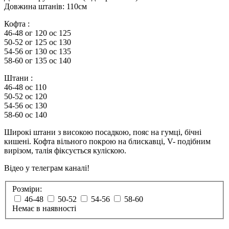
Довжина штанів: 110см
Кофта :
46-48 ог 120 ос 125
50-52 ог 125 ос 130
54-56 ог 130 ос 135
58-60 ог 135 ос 140
Штани :
46-48 ос 110
50-52 ос 120
54-56 ос 130
58-60 ос 140
Широкі штани з високою посадкою, пояс на гумці, бічні
кишені. Кофта вільного покрою на блискавці, V- подібним
вирізом, талія фіксується куліскою.
Відео у телеграм каналі!
Розміри:
46-48
50-52
54-56
58-60
Немає в наявності