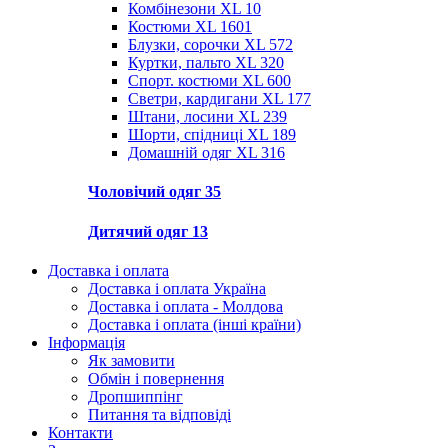
Комбінезони XL
10
Костюми XL
1601
Блузки, сорочки XL
572
Куртки, пальто XL
320
Спорт. костюми XL
600
Светри, кардигани XL
177
Штани, лосини XL
239
Шорти, спідниці XL
189
Домашній одяг XL
316
Чоловічий одяг
35
Дитячий одяг
13
Доставка і оплата
Доставка і оплата Україна
Доставка і оплата - Молдова
Доставка і оплата (інші країни)
Інформація
Як замовити
Обмін і повернення
Дропшиппінг
Питання та відповіді
Контакти