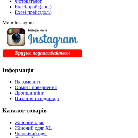
Фотокаталог
Excel-прайс(грн.)
Excel-прайс(дол.)
Ми в Instagram
Інформація
Як замовити
Обмін і повернення
Дропшиппінг
Питання та відповіді
Каталог товарів
Жіночий одяг
Жіночий одяг XL
Чоловічий одяг