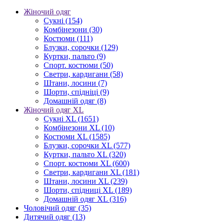
Жіночий одяг
Сукні
(154)
Комбінезони
(30)
Костюми
(111)
Блузки, сорочки
(129)
Куртки, пальто
(9)
Спорт. костюми
(50)
Светри, кардигани
(58)
Штани, лосини
(7)
Шорти, спідніці
(9)
Домашній одяг
(8)
Жіночий одяг XL
Cукні XL
(1651)
Комбінезони XL
(10)
Костюми XL
(1585)
Блузки, сорочки XL
(577)
Куртки, пальто XL
(320)
Спорт. костюми XL
(600)
Светри, кардигани XL
(181)
Штани, лосини XL
(239)
Шорти, спідниці XL
(189)
Домашній одяг XL
(316)
Чоловічий одяг
(35)
Дитячий одяг
(13)