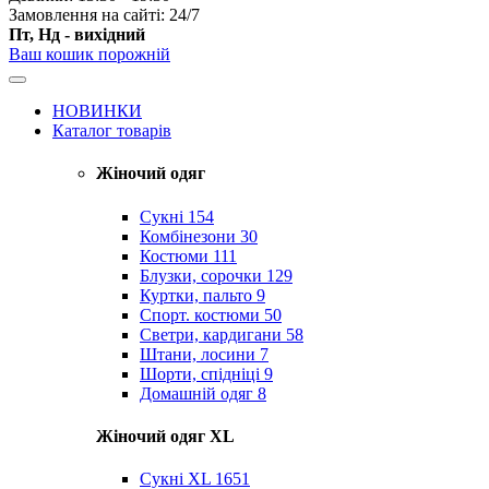
Замовлення на сайті: 24/7
Пт, Нд - вихідний
Ваш кошик порожній
НОВИНКИ
Каталог товарів
Жіночий одяг
Сукні
154
Комбінезони
30
Костюми
111
Блузки, сорочки
129
Куртки, пальто
9
Спорт. костюми
50
Светри, кардигани
58
Штани, лосини
7
Шорти, спідніці
9
Домашній одяг
8
Жіночий одяг XL
Cукні XL
1651