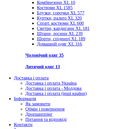
Комбінезони XL
10
Костюми XL
1585
Блузки, сорочки XL
577
Куртки, пальто XL
320
Спорт. костюми XL
600
Светри, кардигани XL
181
Штани, лосини XL
239
Шорти, спідниці XL
189
Домашній одяг XL
316
Чоловічий одяг
35
Дитячий одяг
13
Доставка і оплата
Доставка і оплата Україна
Доставка і оплата - Молдова
Доставка і оплата (інші країни)
Інформація
Як замовити
Обмін і повернення
Дропшиппінг
Питання та відповіді
Контакти