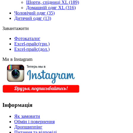
Шорти, спідниці XL
(189)
Домашній одяг XL
(316)
Чоловічий одяг
(35)
Дитячий одяг
(13)
Завантажити
Фотокаталог
Excel-прайс(грн.)
Excel-прайс(дол.)
Ми в Instagram
Інформація
Як замовити
Обмін і повернення
Дропшиппінг
Питання та відповіді