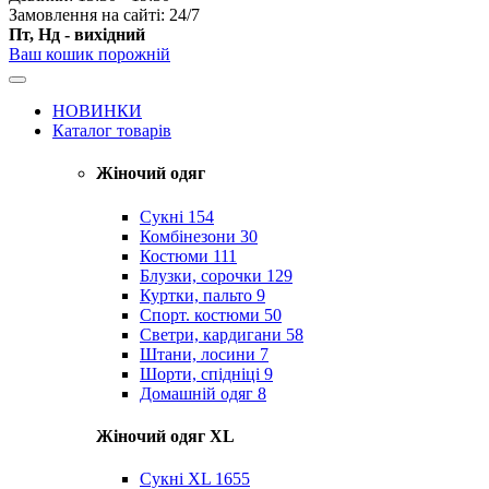
Замовлення на сайті: 24/7
Пт, Нд - вихідний
Ваш кошик порожній
НОВИНКИ
Каталог товарів
Жіночий одяг
Сукні
154
Комбінезони
30
Костюми
111
Блузки, сорочки
129
Куртки, пальто
9
Спорт. костюми
50
Светри, кардигани
58
Штани, лосини
7
Шорти, спідніці
9
Домашній одяг
8
Жіночий одяг XL
Cукні XL
1655