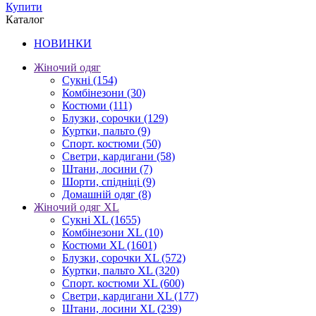
Купити
Каталог
НОВИНКИ
Жіночий одяг
Сукні
(154)
Комбінезони
(30)
Костюми
(111)
Блузки, сорочки
(129)
Куртки, пальто
(9)
Спорт. костюми
(50)
Светри, кардигани
(58)
Штани, лосини
(7)
Шорти, спідніці
(9)
Домашній одяг
(8)
Жіночий одяг XL
Cукні XL
(1655)
Комбінезони XL
(10)
Костюми XL
(1601)
Блузки, сорочки XL
(572)
Куртки, пальто XL
(320)
Спорт. костюми XL
(600)
Светри, кардигани XL
(177)
Штани, лосини XL
(239)