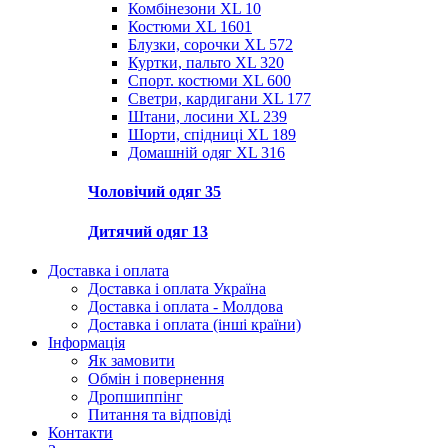
Комбінезони XL
10
Костюми XL
1601
Блузки, сорочки XL
572
Куртки, пальто XL
320
Спорт. костюми XL
600
Светри, кардигани XL
177
Штани, лосини XL
239
Шорти, спідниці XL
189
Домашній одяг XL
316
Чоловічий одяг
35
Дитячий одяг
13
Доставка і оплата
Доставка і оплата Україна
Доставка і оплата - Молдова
Доставка і оплата (інші країни)
Інформація
Як замовити
Обмін і повернення
Дропшиппінг
Питання та відповіді
Контакти