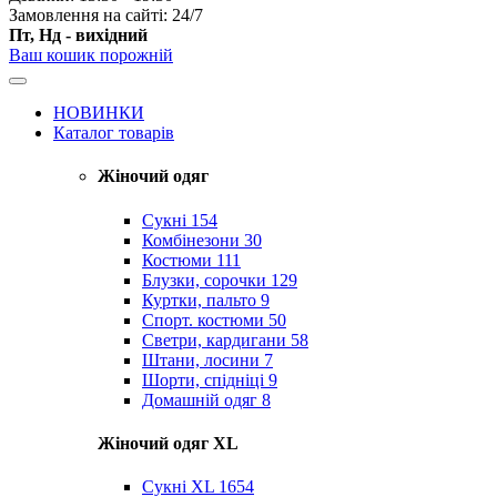
Замовлення на сайті: 24/7
Пт, Нд - вихідний
Ваш кошик порожній
НОВИНКИ
Каталог товарів
Жіночий одяг
Сукні
154
Комбінезони
30
Костюми
111
Блузки, сорочки
129
Куртки, пальто
9
Спорт. костюми
50
Светри, кардигани
58
Штани, лосини
7
Шорти, спідніці
9
Домашній одяг
8
Жіночий одяг XL
Cукні XL
1654