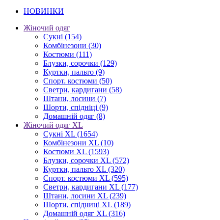
НОВИНКИ
Жіночий одяг
Сукні
(154)
Комбінезони
(30)
Костюми
(111)
Блузки, сорочки
(129)
Куртки, пальто
(9)
Спорт. костюми
(50)
Светри, кардигани
(58)
Штани, лосини
(7)
Шорти, спідніці
(9)
Домашній одяг
(8)
Жіночий одяг XL
Cукні XL
(1654)
Комбінезони XL
(10)
Костюми XL
(1593)
Блузки, сорочки XL
(572)
Куртки, пальто XL
(320)
Спорт. костюми XL
(595)
Светри, кардигани XL
(177)
Штани, лосини XL
(239)
Шорти, спідниці XL
(189)
Домашній одяг XL
(316)