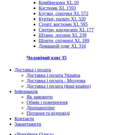
Комбінезони XL
10
Костюми XL
1593
Блузки, сорочки XL
572
Куртки, пальто XL
320
Спорт. костюми XL
595
Светри, кардигани XL
177
Штани, лосини XL
239
Шорти, спідниці XL
189
Домашній одяг XL
316
Чоловічий одяг
35
Доставка і оплата
Доставка і оплата Україна
Доставка і оплата - Молдова
Доставка і оплата (інші країни)
Інформація
Як замовити
Обмін і повернення
Дропшиппінг
Питання та відповіді
Контакти
Завантажити
«Виробник Одеса»