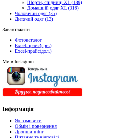
Шорти, спідниці XL
(189)
Домашній одяг XL
(316)
Чоловічий одяг
(35)
Дитячий одяг
(13)
Завантажити
Фотокаталог
Excel-прайс(грн.)
Excel-прайс(дол.)
Ми в Instagram
Інформація
Як замовити
Обмін і повернення
Дропшиппінг
Питання та відповіді