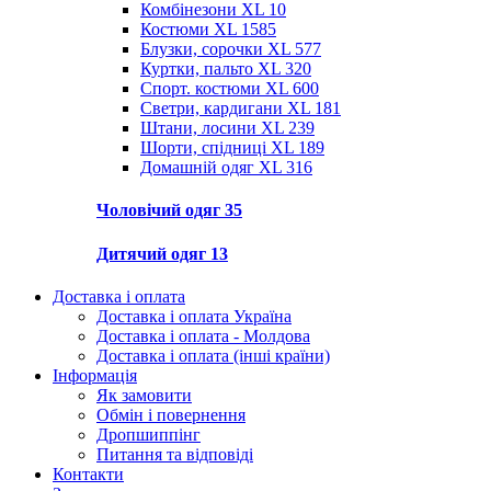
Комбінезони XL
10
Костюми XL
1585
Блузки, сорочки XL
577
Куртки, пальто XL
320
Спорт. костюми XL
600
Светри, кардигани XL
181
Штани, лосини XL
239
Шорти, спідниці XL
189
Домашній одяг XL
316
Чоловічий одяг
35
Дитячий одяг
13
Доставка і оплата
Доставка і оплата Україна
Доставка і оплата - Молдова
Доставка і оплата (інші країни)
Інформація
Як замовити
Обмін і повернення
Дропшиппінг
Питання та відповіді
Контакти