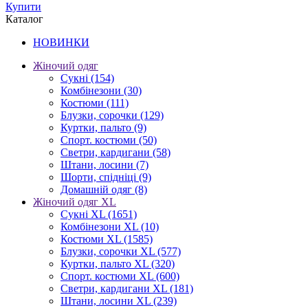
Купити
Каталог
НОВИНКИ
Жіночий одяг
Сукні
(154)
Комбінезони
(30)
Костюми
(111)
Блузки, сорочки
(129)
Куртки, пальто
(9)
Спорт. костюми
(50)
Светри, кардигани
(58)
Штани, лосини
(7)
Шорти, спідніці
(9)
Домашній одяг
(8)
Жіночий одяг XL
Cукні XL
(1651)
Комбінезони XL
(10)
Костюми XL
(1585)
Блузки, сорочки XL
(577)
Куртки, пальто XL
(320)
Спорт. костюми XL
(600)
Светри, кардигани XL
(181)
Штани, лосини XL
(239)