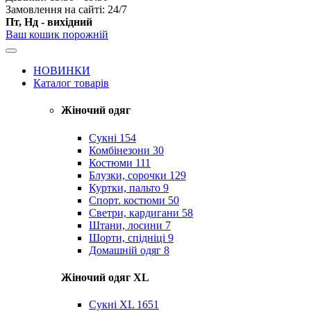
Замовлення на сайті: 24/7
Пт, Нд - вихідний
Ваш кошик порожній
НОВИНКИ
Каталог товарів
Жіночий одяг
Сукні
154
Комбінезони
30
Костюми
111
Блузки, сорочки
129
Куртки, пальто
9
Спорт. костюми
50
Светри, кардигани
58
Штани, лосини
7
Шорти, спідніці
9
Домашній одяг
8
Жіночий одяг XL
Cукні XL
1651