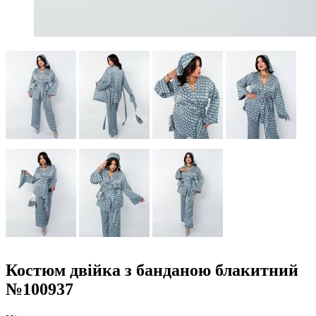
Костюм двійка з банданою блакитний
№100937