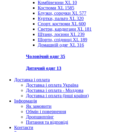
Комбінезони XL
10
Костюми XL
1585
Блузки, сорочки XL
577
Куртки, пальто XL
320
Спорт. костюми XL
600
Светри, кардигани XL
181
Штани, лосини XL
239
Шорти, спідниці XL
189
Домашній одяг XL
316
Чоловічий одяг
35
Дитячий одяг
13
Доставка і оплата
Доставка і оплата Україна
Доставка і оплата - Молдова
Доставка і оплата (інші країни)
Інформація
Як замовити
Обмін і повернення
Дропшиппінг
Питання та відповіді
Контакти