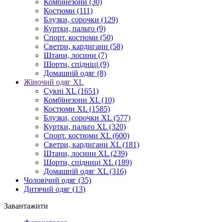
Комбінезони
(30)
Костюми
(111)
Блузки, сорочки
(129)
Куртки, пальто
(9)
Спорт. костюми
(50)
Светри, кардигани
(58)
Штани, лосини
(7)
Шорти, спідніці
(9)
Домашній одяг
(8)
Жіночий одяг XL
Cукні XL
(1651)
Комбінезони XL
(10)
Костюми XL
(1585)
Блузки, сорочки XL
(577)
Куртки, пальто XL
(320)
Спорт. костюми XL
(600)
Светри, кардигани XL
(181)
Штани, лосини XL
(239)
Шорти, спідниці XL
(189)
Домашній одяг XL
(316)
Чоловічий одяг
(35)
Дитячий одяг
(13)
Завантажити