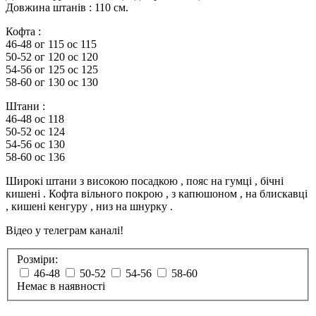
Довжина штанів : 110 см.
Кофта :
46-48 ог 115 ос 115
50-52 ог 120 ос 120
54-56 ог 125 ос 125
58-60 ог 130 ос 130
Штани :
46-48 ос 118
50-52 ос 124
54-56 ос 130
58-60 ос 136
Широкі штани з високою посадкою , пояс на гумці , бічні
кишені . Кофта вільного покрою , з капюшоном , на блискавці
, кишені кенгуру , низ на шнурку .
Відео у телеграм каналі!
Розміри:
46-48
50-52
54-56
58-60
Немає в наявності