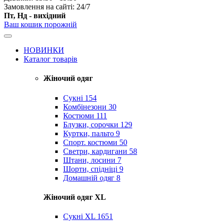
Замовлення на сайті: 24/7
Пт, Нд - вихідний
Ваш кошик порожній
НОВИНКИ
Каталог товарів
Жіночий одяг
Сукні
154
Комбінезони
30
Костюми
111
Блузки, сорочки
129
Куртки, пальто
9
Спорт. костюми
50
Светри, кардигани
58
Штани, лосини
7
Шорти, спідніці
9
Домашній одяг
8
Жіночий одяг XL
Cукні XL
1651