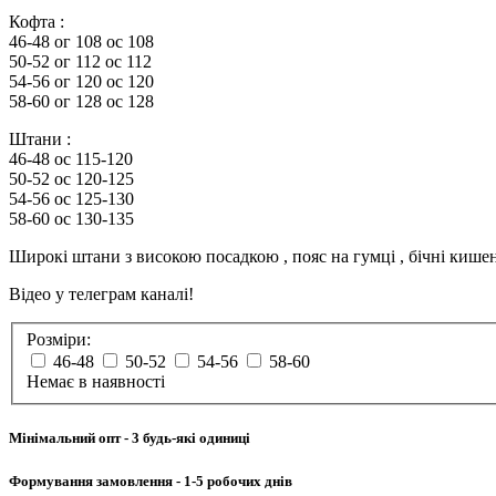
Кофта :
46-48 ог 108 ос 108
50-52 ог 112 ос 112
54-56 ог 120 ос 120
58-60 ог 128 ос 128
Штани :
46-48 ос 115-120
50-52 ос 120-125
54-56 ос 125-130
58-60 ос 130-135
Широкі штани з високою посадкою , пояс на гумці , бічні кишен
Відео у телеграм каналі!
Розміри:
46-48
50-52
54-56
58-60
Немає в наявності
Мінімальний опт
- 3 будь-які одиниці
Формування замовлення
- 1-5 робочих днів