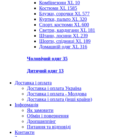
Комбінезони XL
10
Костюми XL
1585
Блузки, сорочки XL
577
Куртки, пальто XL
320
Спорт. костюми XL
600
Светри, кардигани XL
181
Штани, лосини XL
239
Шорти, спідниці XL
189
Домашній одяг XL
316
Чоловічий одяг
35
Дитячий одяг
13
Доставка і оплата
Доставка і оплата Україна
Доставка і оплата - Молдова
Доставка і оплата (інші країни)
Інформація
Як замовити
Обмін і повернення
Дропшиппінг
Питання та відповіді
Контакти