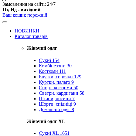
Замовлення на сайті: 24/7
Пт, Нд - вихідний
Ваш кошик порожній
НОВИНКИ
Каталог товарів
Жіночий одяг
Сукні
154
Комбінезони
30
Костюми
111
Блузки, сорочки
129
Куртки, пальто
9
Спорт. костюми
50
Светри, кардигани
58
Штани, лосини
7
Шорти, спідніці
9
Домашній одяг
8
Жіночий одяг XL
Cукні XL
1651