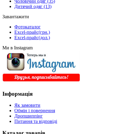
Чоловічий одяг
(35)
Дитячий одяг
(13)
Завантажити
Фотокаталог
Excel-прайс(грн.)
Excel-прайс(дол.)
Ми в Instagram
Інформація
Як замовити
Обмін і повернення
Дропшиппінг
Питання та відповіді
Каталог товарів