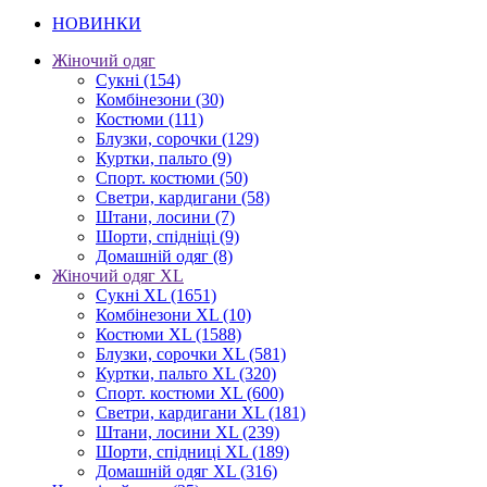
НОВИНКИ
Жіночий одяг
Сукні
(154)
Комбінезони
(30)
Костюми
(111)
Блузки, сорочки
(129)
Куртки, пальто
(9)
Спорт. костюми
(50)
Светри, кардигани
(58)
Штани, лосини
(7)
Шорти, спідніці
(9)
Домашній одяг
(8)
Жіночий одяг XL
Cукні XL
(1651)
Комбінезони XL
(10)
Костюми XL
(1588)
Блузки, сорочки XL
(581)
Куртки, пальто XL
(320)
Спорт. костюми XL
(600)
Светри, кардигани XL
(181)
Штани, лосини XL
(239)
Шорти, спідниці XL
(189)
Домашній одяг XL
(316)