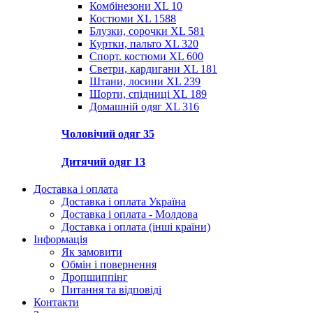
Комбінезони XL
10
Костюми XL
1588
Блузки, сорочки XL
581
Куртки, пальто XL
320
Спорт. костюми XL
600
Светри, кардигани XL
181
Штани, лосини XL
239
Шорти, спідниці XL
189
Домашній одяг XL
316
Чоловічий одяг
35
Дитячий одяг
13
Доставка і оплата
Доставка і оплата Україна
Доставка і оплата - Молдова
Доставка і оплата (інші країни)
Інформація
Як замовити
Обмін і повернення
Дропшиппінг
Питання та відповіді
Контакти