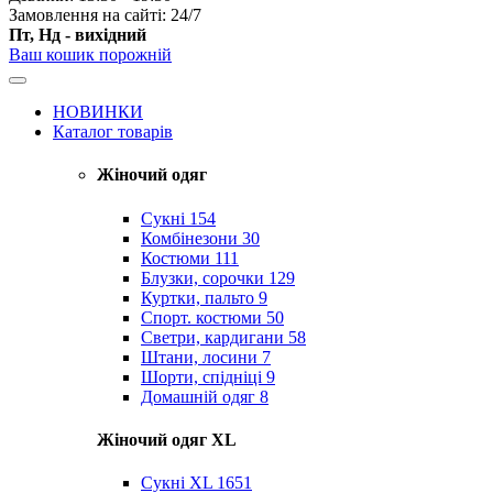
Замовлення на сайті: 24/7
Пт, Нд - вихідний
Ваш кошик порожній
НОВИНКИ
Каталог товарів
Жіночий одяг
Сукні
154
Комбінезони
30
Костюми
111
Блузки, сорочки
129
Куртки, пальто
9
Спорт. костюми
50
Светри, кардигани
58
Штани, лосини
7
Шорти, спідніці
9
Домашній одяг
8
Жіночий одяг XL
Cукні XL
1651