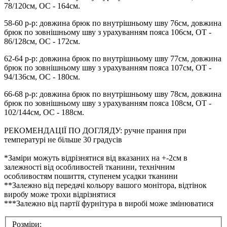
78/120см, ОС - 164см.
58-60 р-р: довжина брюк по внутрішньому шву 76см, довжина
брюк по зовнішньому шву з урахуванням пояса 106см, ОТ -
86/128см, ОС - 172см.
62-64 р-р: довжина брюк по внутрішньому шву 77см, довжина
брюк по зовнішньому шву з урахуванням пояса 107см, ОТ -
94/136см, ОС - 180см.
66-68 р-р: довжина брюк по внутрішньому шву 78см, довжина
брюк по зовнішньому шву з урахуванням пояса 108см, ОТ -
102/144см, ОС - 188см.
РЕКОМЕНДАЦІЇ ПО ДОГЛЯДУ: ручне прання при
температурі не більше 30 градусів
*Заміри можуть відрізнятися від вказаних на +-2см в
залежності від особливостей тканини, технічним
особливостям пошиття, ступенем усадки тканини
**Залежно від передачі кольору вашого монітора, відтінок
виробу може трохи відрізнятися
***Залежно від партії фурнітура в виробі може змінюватися
Розміри: