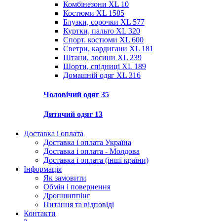
Комбінезони XL
10
Костюми XL
1585
Блузки, сорочки XL
577
Куртки, пальто XL
320
Спорт. костюми XL
600
Светри, кардигани XL
181
Штани, лосини XL
239
Шорти, спідниці XL
189
Домашній одяг XL
316
Чоловічий одяг
35
Дитячий одяг
13
Доставка і оплата
Доставка і оплата Україна
Доставка і оплата - Молдова
Доставка і оплата (інші країни)
Інформація
Як замовити
Обмін і повернення
Дропшиппінг
Питання та відповіді
Контакти