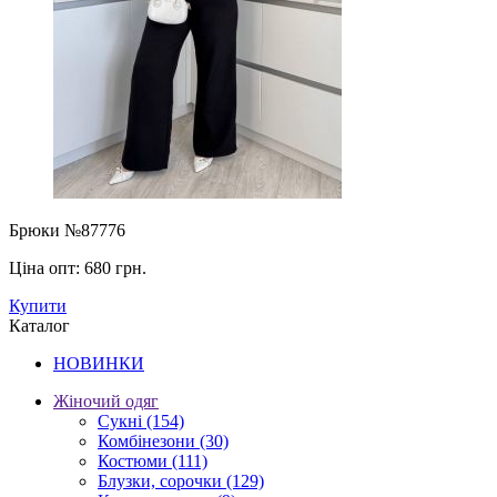
Брюки №87776
Ціна опт:
680 грн.
Купити
Каталог
НОВИНКИ
Жіночий одяг
Сукні
(154)
Комбінезони
(30)
Костюми
(111)
Блузки, сорочки
(129)