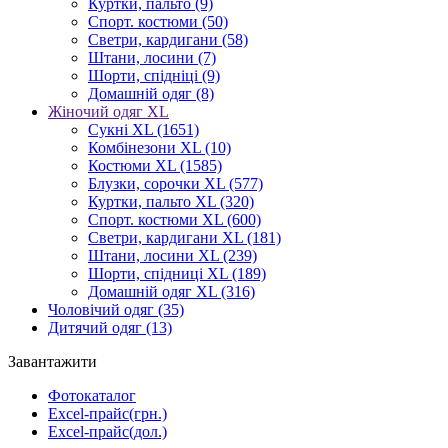
Куртки, пальто
(9)
Спорт. костюми
(50)
Светри, кардигани
(58)
Штани, лосини
(7)
Шорти, спідніці
(9)
Домашній одяг
(8)
Жіночий одяг XL
Cукні XL
(1651)
Комбінезони XL
(10)
Костюми XL
(1585)
Блузки, сорочки XL
(577)
Куртки, пальто XL
(320)
Спорт. костюми XL
(600)
Светри, кардигани XL
(181)
Штани, лосини XL
(239)
Шорти, спідниці XL
(189)
Домашній одяг XL
(316)
Чоловічий одяг
(35)
Дитячий одяг
(13)
Завантажити
Фотокаталог
Excel-прайс(грн.)
Excel-прайс(дол.)