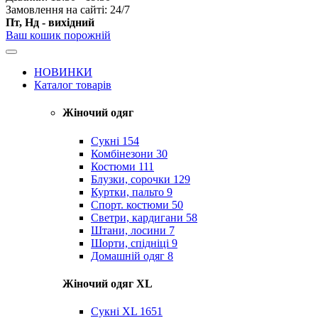
Замовлення на сайті: 24/7
Пт, Нд - вихідний
Ваш кошик порожній
НОВИНКИ
Каталог товарів
Жіночий одяг
Сукні
154
Комбінезони
30
Костюми
111
Блузки, сорочки
129
Куртки, пальто
9
Спорт. костюми
50
Светри, кардигани
58
Штани, лосини
7
Шорти, спідніці
9
Домашній одяг
8
Жіночий одяг XL
Cукні XL
1651