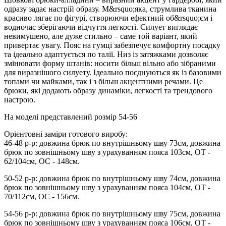
одразу задає настрій образу. М&rsquo;яка, струмлива тканина
красиво лягає по фігурі, створюючи ефектний об&rsquo;єм і
водночас зберігаючи відчуття легкості. Силует виглядає
невимушено, але дуже стильно – саме той варіант, який
привертає увагу. Пояс на гумці забезпечує комфортну посадку
та ідеально адаптується по талії. Низ із затяжками дозволяє
змінювати форму штанів: носити більш вільно або зібраними
для виразнішого силуету. Ідеально поєднуються як із базовими
топами чи майками, так і з більш акцентними речами. Це
брюки, які додають образу динаміки, легкості та трендового
настрою.
На моделі представлений розмір 54-56
Орієнтовні заміри готового виробу:
46-48 р-р: довжина брюк по внутрішньому шву 73см, довжина
брюк по зовнішньому шву з урахуванням пояса 103см, ОТ -
62/104см, ОС - 148см.
50-52 р-р: довжина брюк по внутрішньому шву 74см, довжина
брюк по зовнішньому шву з урахуванням пояса 104см, ОТ -
70/112см, ОС - 156см.
54-56 р-р: довжина брюк по внутрішньому шву 75см, довжина
брюк по зовнішньому шву з урахуванням пояса 106см, ОТ -