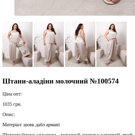
Штани-аладіни молочний №100574
Ціна опт:
1035 грн.
Опис:
Матеріал:
шовк дабл армані
Шовкові брюки-алладини – виразний акцент у гардеробі, який