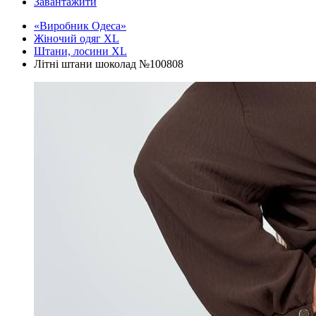
Завантажити
«Виробник Одеса»
Жіночий одяг XL
Штани, лосини XL
Літні штани шоколад №100808