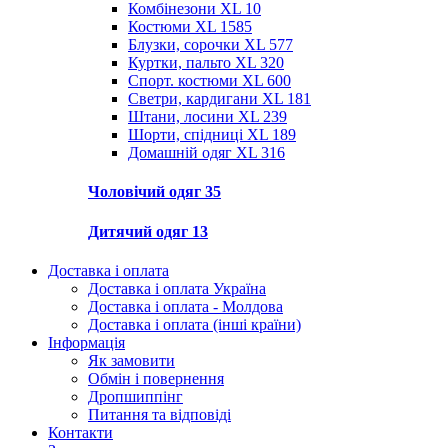
Комбінезони XL
10
Костюми XL
1585
Блузки, сорочки XL
577
Куртки, пальто XL
320
Спорт. костюми XL
600
Светри, кардигани XL
181
Штани, лосини XL
239
Шорти, спідниці XL
189
Домашній одяг XL
316
Чоловічий одяг
35
Дитячий одяг
13
Доставка і оплата
Доставка і оплата Україна
Доставка і оплата - Молдова
Доставка і оплата (інші країни)
Інформація
Як замовити
Обмін і повернення
Дропшиппінг
Питання та відповіді
Контакти