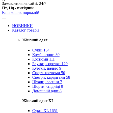
Замовлення на сайті: 24/7
Пт, Нд - вихідний
Ваш кошик порожній
НОВИНКИ
Каталог товарів
Жіночий одяг
Сукні
154
Комбінезони
30
Костюми
111
Блузки, сорочки
129
Куртки, пальто
9
Спорт. костюми
50
Светри, кардигани
58
Штани, лосини
7
Шорти, спідніці
9
Домашній одяг
8
Жіночий одяг XL
Cукні XL
1651