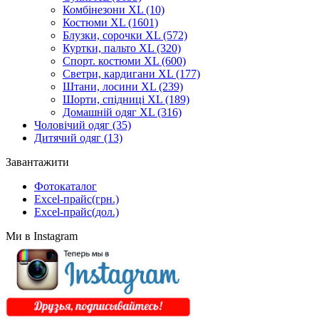
Комбінезони XL
(10)
Костюми XL
(1601)
Блузки, сорочки XL
(572)
Куртки, пальто XL
(320)
Спорт. костюми XL
(600)
Светри, кардигани XL
(177)
Штани, лосини XL
(239)
Шорти, спідниці XL
(189)
Домашній одяг XL
(316)
Чоловічий одяг
(35)
Дитячий одяг
(13)
Завантажити
Фотокаталог
Excel-прайс(грн.)
Excel-прайс(дол.)
Ми в Instagram