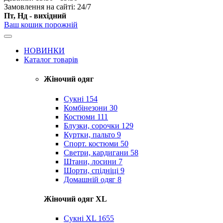
Замовлення на сайті: 24/7
Пт, Нд - вихідний
Ваш кошик порожній
НОВИНКИ
Каталог товарів
Жіночий одяг
Сукні
154
Комбінезони
30
Костюми
111
Блузки, сорочки
129
Куртки, пальто
9
Спорт. костюми
50
Светри, кардигани
58
Штани, лосини
7
Шорти, спідніці
9
Домашній одяг
8
Жіночий одяг XL
Cукні XL
1655