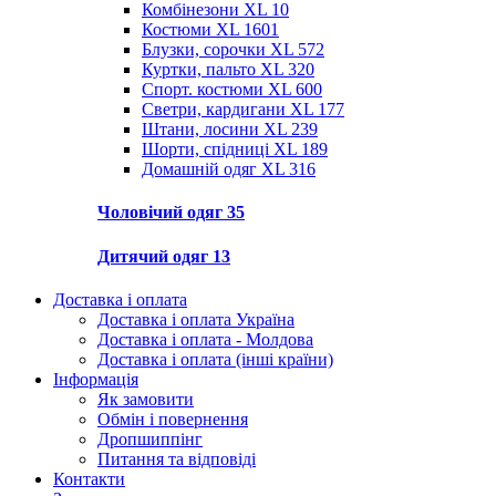
Комбінезони XL
10
Костюми XL
1601
Блузки, сорочки XL
572
Куртки, пальто XL
320
Спорт. костюми XL
600
Светри, кардигани XL
177
Штани, лосини XL
239
Шорти, спідниці XL
189
Домашній одяг XL
316
Чоловічий одяг
35
Дитячий одяг
13
Доставка і оплата
Доставка і оплата Україна
Доставка і оплата - Молдова
Доставка і оплата (інші країни)
Інформація
Як замовити
Обмін і повернення
Дропшиппінг
Питання та відповіді
Контакти