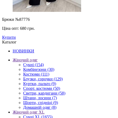
Брюки №87776
Ціна опт:
680 грн.
Купити
Каталог
НОВИНКИ
Жіночий одяг
Сукні
(154)
Комбінезони
(30)
Костюми
(111)
Блузки, сорочки
(129)
Куртки, пальто
(9)
Спорт. костюми
(50)
Светри, кардигани
(58)
Штани, лосини
(7)
Шорти, спідніці
(9)
Домашній одяг
(8)
Жіночий одяг XL
Cукні XL
(1655)