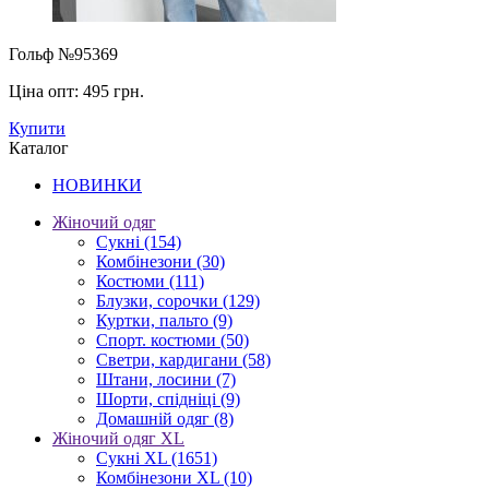
Гольф №95369
Ціна опт:
495 грн.
Купити
Каталог
НОВИНКИ
Жіночий одяг
Сукні
(154)
Комбінезони
(30)
Костюми
(111)
Блузки, сорочки
(129)
Куртки, пальто
(9)
Спорт. костюми
(50)
Светри, кардигани
(58)
Штани, лосини
(7)
Шорти, спідніці
(9)
Домашній одяг
(8)
Жіночий одяг XL
Cукні XL
(1651)
Комбінезони XL
(10)