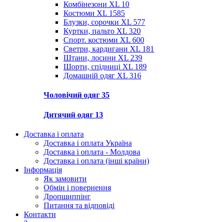
Комбінезони XL
10
Костюми XL
1585
Блузки, сорочки XL
577
Куртки, пальто XL
320
Спорт. костюми XL
600
Светри, кардигани XL
181
Штани, лосини XL
239
Шорти, спідниці XL
189
Домашній одяг XL
316
Чоловічий одяг
35
Дитячий одяг
13
Доставка і оплата
Доставка і оплата Україна
Доставка і оплата - Молдова
Доставка і оплата (інші країни)
Інформація
Як замовити
Обмін і повернення
Дропшиппінг
Питання та відповіді
Контакти