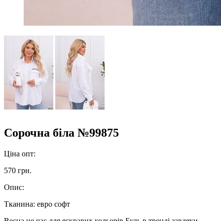
Сорочна біла №99875
Ціна опт:
570 грн.
Опис:
Тканина: евро софт
Весна це час для яскравих кольорів.Будь в тренді завдяки