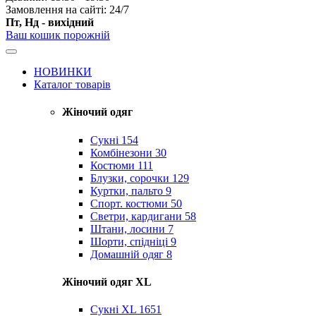
Замовлення на сайті: 24/7
Пт, Нд - вихідний
Ваш кошик порожній
НОВИНКИ
Каталог товарів
Жіночий одяг
Сукні
154
Комбінезони
30
Костюми
111
Блузки, сорочки
129
Куртки, пальто
9
Спорт. костюми
50
Светри, кардигани
58
Штани, лосини
7
Шорти, спідніці
9
Домашній одяг
8
Жіночий одяг XL
Cукні XL
1651