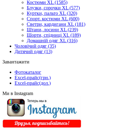
Костюми XL
(1585)
Блузки, сорочки XL
(577)
Куртки, пальто XL
(320)
Спорт. костюми XL
(600)
Светри, кардигани XL
(181)
Штани, лосини XL
(239)
Шорти, спідниці XL
(189)
Домашній одяг XL
(316)
Чоловічий одяг
(35)
Дитячий одяг
(13)
Завантажити
Фотокаталог
Excel-прайс(грн.)
Excel-прайс(дол.)
Ми в Instagram