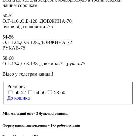
нашим сорочкам.
50-52
О.Г-116.,О.Б-120.,ДОВЖИНА-70
рукав від горловини -75
54-56
О.Г-124.,О.Б-128.,ДОВЖИНА-72
РУКАВ-75
58-60
О.Г-134.,О.Б-138.,довжина-72.,рукав-75
Відео у телеграм каналі!
Розміри:
50-52
54-56
58-60
До кошика
Мінімальний опт
- 3 будь-які одиниці
Формування замовлення
- 1-5 робочих днів