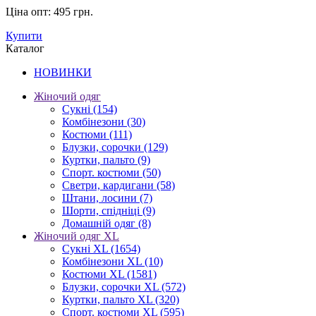
Ціна опт:
495 грн.
Купити
Каталог
НОВИНКИ
Жіночий одяг
Сукні
(154)
Комбінезони
(30)
Костюми
(111)
Блузки, сорочки
(129)
Куртки, пальто
(9)
Спорт. костюми
(50)
Светри, кардигани
(58)
Штани, лосини
(7)
Шорти, спідніці
(9)
Домашній одяг
(8)
Жіночий одяг XL
Cукні XL
(1654)
Комбінезони XL
(10)
Костюми XL
(1581)
Блузки, сорочки XL
(572)
Куртки, пальто XL
(320)
Спорт. костюми XL
(595)