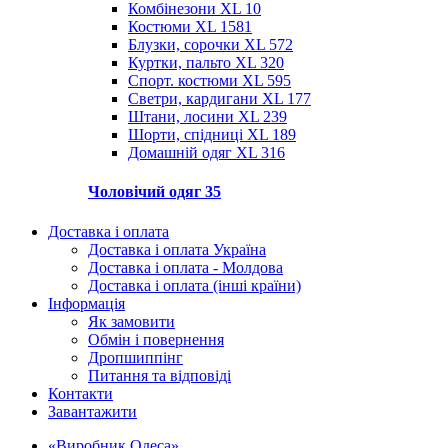
Комбінезони XL
10
Костюми XL
1581
Блузки, сорочки XL
572
Куртки, пальто XL
320
Спорт. костюми XL
595
Светри, кардигани XL
177
Штани, лосини XL
239
Шорти, спідниці XL
189
Домашній одяг XL
316
Чоловічий одяг
35
Доставка і оплата
Доставка і оплата Україна
Доставка і оплата - Молдова
Доставка і оплата (інші країни)
Інформація
Як замовити
Обмін і повернення
Дропшиппінг
Питання та відповіді
Контакти
Завантажити
«Виробник Одеса»