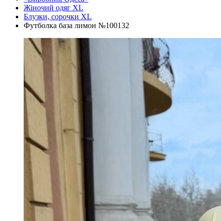
Жіночий одяг XL
Блузки, сорочки XL
Футболка база лимон №100132