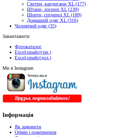
Светри, кардигани XL
(177)
Штани, лосини XL
(239)
Шорти, спідниці XL
(189)
Домашній одяг XL
(316)
Чоловічий одяг
(35)
Завантажити
Фотокаталог
Excel-прайс(грн.)
Excel-прайс(дол.)
Ми в Instagram
Інформація
Як замовити
Обмін і повернення