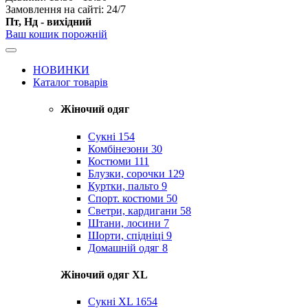
Замовлення на сайті: 24/7
Пт, Нд - вихідний
Ваш кошик порожній
НОВИНКИ
Каталог товарів
Жіночий одяг
Сукні
154
Комбінезони
30
Костюми
111
Блузки, сорочки
129
Куртки, пальто
9
Спорт. костюми
50
Светри, кардигани
58
Штани, лосини
7
Шорти, спідніці
9
Домашній одяг
8
Жіночий одяг XL
Cукні XL
1654