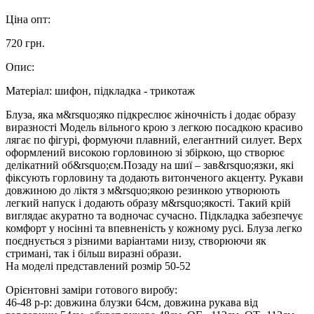
Ціна опт:
720 грн.
Опис:
Матеріал:
шифон, підкладка - трикотаж
Блуза, яка м&rsquo;яко підкреслює жіночність і додає образу
виразності Модель вільного крою з легкою посадкою красиво
лягає по фігурі, формуючи плавний, елегантний силует. Верх
оформлений високою горловиною зі збіркою, що створює
делікатний об&rsquo;єм.Позаду на шиї – зав&rsquo;язки, які
фіксують горловину та додають витонченого акценту. Рукави
довжиною до ліктя з м&rsquo;якою резинкою утворюють
легкий напуск і додають образу м&rsquo;якості. Такий крій
виглядає акуратно та водночас сучасно. Підкладка забезпечує
комфорт у носінні та впевненість у кожному русі. Блуза легко
поєднується з різними варіантами низу, створюючи як
стримані, так і більш виразні образи.
На моделі представлений розмір 50-52
Орієнтовні заміри готового виробу:
46-48 р-р: довжина блузки 64см, довжина рукава від