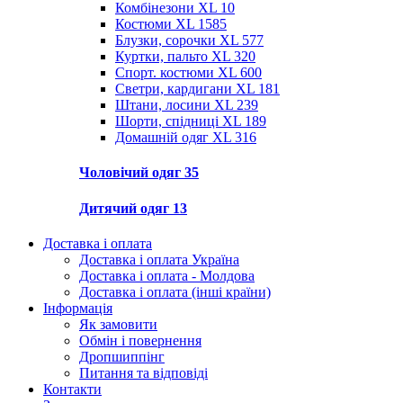
Комбінезони XL
10
Костюми XL
1585
Блузки, сорочки XL
577
Куртки, пальто XL
320
Спорт. костюми XL
600
Светри, кардигани XL
181
Штани, лосини XL
239
Шорти, спідниці XL
189
Домашній одяг XL
316
Чоловічий одяг
35
Дитячий одяг
13
Доставка і оплата
Доставка і оплата Україна
Доставка і оплата - Молдова
Доставка і оплата (інші країни)
Інформація
Як замовити
Обмін і повернення
Дропшиппінг
Питання та відповіді
Контакти