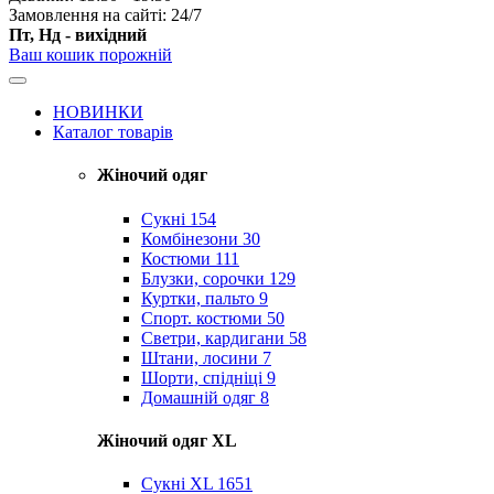
Замовлення на сайті: 24/7
Пт, Нд - вихідний
Ваш кошик порожній
НОВИНКИ
Каталог товарів
Жіночий одяг
Сукні
154
Комбінезони
30
Костюми
111
Блузки, сорочки
129
Куртки, пальто
9
Спорт. костюми
50
Светри, кардигани
58
Штани, лосини
7
Шорти, спідніці
9
Домашній одяг
8
Жіночий одяг XL
Cукні XL
1651