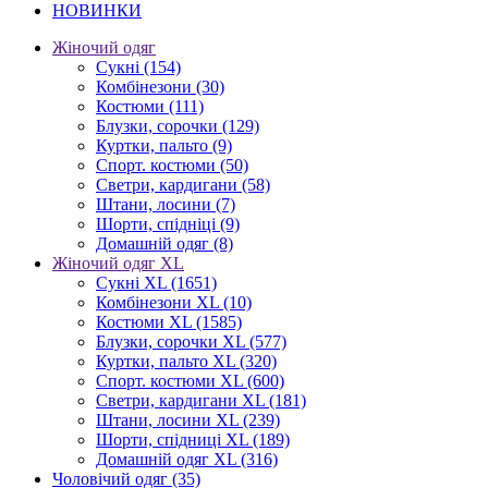
НОВИНКИ
Жіночий одяг
Сукні
(154)
Комбінезони
(30)
Костюми
(111)
Блузки, сорочки
(129)
Куртки, пальто
(9)
Спорт. костюми
(50)
Светри, кардигани
(58)
Штани, лосини
(7)
Шорти, спідніці
(9)
Домашній одяг
(8)
Жіночий одяг XL
Cукні XL
(1651)
Комбінезони XL
(10)
Костюми XL
(1585)
Блузки, сорочки XL
(577)
Куртки, пальто XL
(320)
Спорт. костюми XL
(600)
Светри, кардигани XL
(181)
Штани, лосини XL
(239)
Шорти, спідниці XL
(189)
Домашній одяг XL
(316)
Чоловічий одяг
(35)