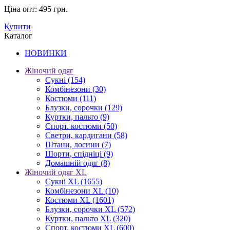
Ціна опт:
495 грн.
Купити
Каталог
НОВИНКИ
Жіночий одяг
Сукні
(154)
Комбінезони
(30)
Костюми
(111)
Блузки, сорочки
(129)
Куртки, пальто
(9)
Спорт. костюми
(50)
Светри, кардигани
(58)
Штани, лосини
(7)
Шорти, спідніці
(9)
Домашній одяг
(8)
Жіночий одяг XL
Cукні XL
(1655)
Комбінезони XL
(10)
Костюми XL
(1601)
Блузки, сорочки XL
(572)
Куртки, пальто XL
(320)
Спорт. костюми XL
(600)