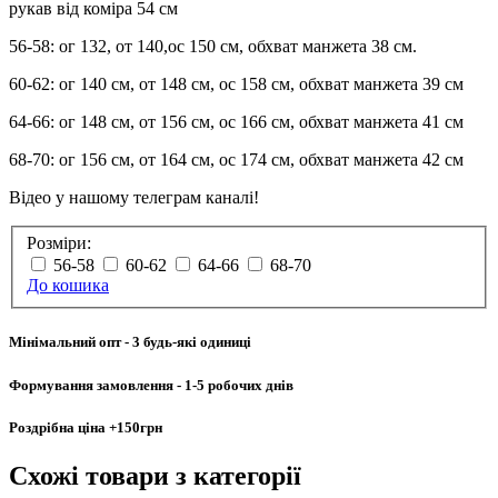
рукав від коміра 54 см
56-58: ог 132, от 140,ос 150 см, обхват манжета 38 см.
60-62: ог 140 см, от 148 см, ос 158 см, обхват манжета 39 см
64-66: ог 148 см, от 156 см, ос 166 см, обхват манжета 41 см
68-70: ог 156 см, от 164 см, ос 174 см, обхват манжета 42 см
Відео у нашому телеграм каналі!
Розміри:
56-58
60-62
64-66
68-70
До кошика
Мінімальний опт
- 3 будь-які одиниці
Формування замовлення
- 1-5 робочих днів
Роздрібна ціна
+150грн
Схожі товари
з категорії