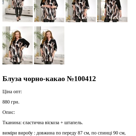
Блуза чорно-какао №100412
Ціна опт:
880 грн.
Опис:
Тканина: єластична віскоза + штапель.
виміри виробу : довжина по переду 87 см, по спинці 90 см,