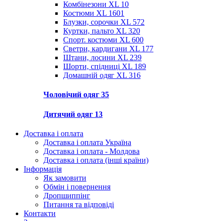
Комбінезони XL
10
Костюми XL
1601
Блузки, сорочки XL
572
Куртки, пальто XL
320
Спорт. костюми XL
600
Светри, кардигани XL
177
Штани, лосини XL
239
Шорти, спідниці XL
189
Домашній одяг XL
316
Чоловічий одяг
35
Дитячий одяг
13
Доставка і оплата
Доставка і оплата Україна
Доставка і оплата - Молдова
Доставка і оплата (інші країни)
Інформація
Як замовити
Обмін і повернення
Дропшиппінг
Питання та відповіді
Контакти