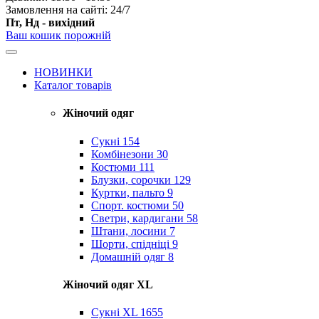
Замовлення на сайті: 24/7
Пт, Нд - вихідний
Ваш кошик порожній
НОВИНКИ
Каталог товарів
Жіночий одяг
Сукні
154
Комбінезони
30
Костюми
111
Блузки, сорочки
129
Куртки, пальто
9
Спорт. костюми
50
Светри, кардигани
58
Штани, лосини
7
Шорти, спідніці
9
Домашній одяг
8
Жіночий одяг XL
Cукні XL
1655