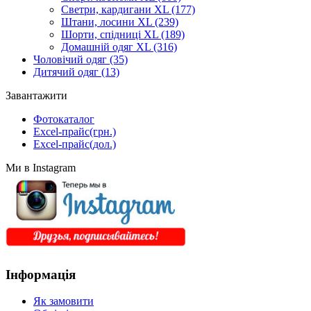
Светри, кардигани XL
(177)
Штани, лосини XL
(239)
Шорти, спідниці XL
(189)
Домашній одяг XL
(316)
Чоловічий одяг
(35)
Дитячий одяг
(13)
Завантажити
Фотокаталог
Excel-прайс(грн.)
Excel-прайс(дол.)
Ми в Instagram
Інформація
Як замовити