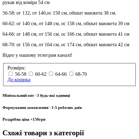
рукав від коміра 54 см
56-58: ог 132, от 140,ос 150 см, обхват манжета 38 см.
60-62: ог 140 см, от 148 см, ос 158 см, обхват манжета 39 см
64-66: ог 148 см, от 156 см, ос 166 см, обхват манжета 41 см
68-70: ог 156 см, от 164 см, ос 174 см, обхват манжета 42 см
Відео у нашому телеграм каналі!
Розміри:
56-58
60-62
64-66
68-70
До кошика
Мінімальний опт
- 3 будь-які одиниці
Формування замовлення
- 1-5 робочих днів
Роздрібна ціна
+150грн
Схожі товари
з категорії