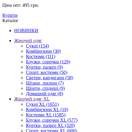
Ціна опт:
495 грн.
Купити
Каталог
НОВИНКИ
Жіночий одяг
Сукні
(154)
Комбінезони
(30)
Костюми
(111)
Блузки, сорочки
(129)
Куртки, пальто
(9)
Спорт. костюми
(50)
Светри, кардигани
(58)
Штани, лосини
(7)
Шорти, спідніці
(9)
Домашній одяг
(8)
Жіночий одяг XL
Cукні XL
(1651)
Комбінезони XL
(10)
Костюми XL
(1585)
Блузки, сорочки XL
(577)
Куртки, пальто XL
(320)
Спорт. костюми XL
(600)