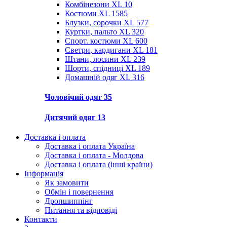
Комбінезони XL
10
Костюми XL
1585
Блузки, сорочки XL
577
Куртки, пальто XL
320
Спорт. костюми XL
600
Светри, кардигани XL
181
Штани, лосини XL
239
Шорти, спідниці XL
189
Домашній одяг XL
316
Чоловічий одяг
35
Дитячий одяг
13
Доставка і оплата
Доставка і оплата Україна
Доставка і оплата - Молдова
Доставка і оплата (інші країни)
Інформація
Як замовити
Обмін і повернення
Дропшиппінг
Питання та відповіді
Контакти