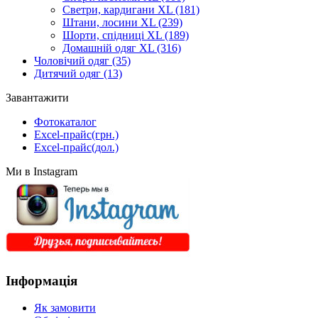
Светри, кардигани XL
(181)
Штани, лосини XL
(239)
Шорти, спідниці XL
(189)
Домашній одяг XL
(316)
Чоловічий одяг
(35)
Дитячий одяг
(13)
Завантажити
Фотокаталог
Excel-прайс(грн.)
Excel-прайс(дол.)
Ми в Instagram
Інформація
Як замовити