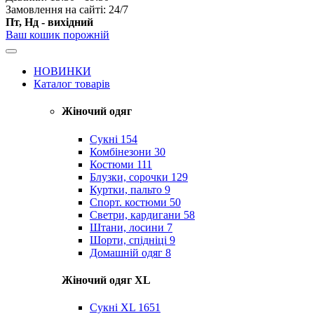
Замовлення на сайті: 24/7
Пт, Нд - вихідний
Ваш кошик порожній
НОВИНКИ
Каталог товарів
Жіночий одяг
Сукні
154
Комбінезони
30
Костюми
111
Блузки, сорочки
129
Куртки, пальто
9
Спорт. костюми
50
Светри, кардигани
58
Штани, лосини
7
Шорти, спідніці
9
Домашній одяг
8
Жіночий одяг XL
Cукні XL
1651