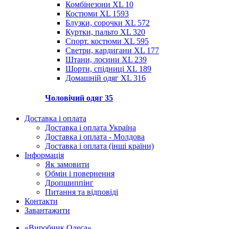
Комбінезони XL
10
Костюми XL
1593
Блузки, сорочки XL
572
Куртки, пальто XL
320
Спорт. костюми XL
595
Светри, кардигани XL
177
Штани, лосини XL
239
Шорти, спідниці XL
189
Домашній одяг XL
316
Чоловічий одяг
35
Доставка і оплата
Доставка і оплата Україна
Доставка і оплата - Молдова
Доставка і оплата (інші країни)
Інформація
Як замовити
Обмін і повернення
Дропшиппінг
Питання та відповіді
Контакти
Завантажити
«Виробник Одеса»