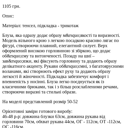
1105 грн.
Опис:
Матеріал:
тенсел, підкладка - трикотаж
Блуза, яка одразу додає образу м&rsquo;якості та виразності.
Модель вільного крою з легкою посадкою красиво лягає по
фігурі, створюючи плавний, елегантний силует. Верх
оформлений високою горловиною зі збіркою, що додає
об&rsquo;єму та витонченості. Позаду на шиї –
зав&rsquo;язки, які фіксують горловину та додають образу
делікатного акценту. Рукави об&rsquo;ємні, з багатоярусними
воланами, які створюють ефект руху та додають образу
легкості й жіночності. Підкладка забезпечує комфорт і
впевненість у носінні. Блуза легко поєднується як із
класичними брюками, так і з більш розслабленими речами,
створюючи виразні та стильні образи.
На моделі представлений розмір 50-52
Орієнтовні заміри готового виробу:
46-48 р-р: довжина блузки 63см, довжина рукава від
горловини 70см, обхват рукава 44см, ОГ - 112см, ОТ -112см,
OC -116см.