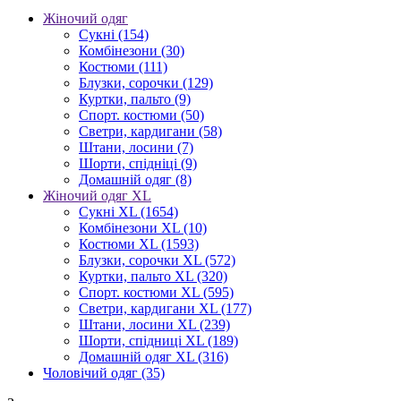
Жіночий одяг
Сукні
(154)
Комбінезони
(30)
Костюми
(111)
Блузки, сорочки
(129)
Куртки, пальто
(9)
Спорт. костюми
(50)
Светри, кардигани
(58)
Штани, лосини
(7)
Шорти, спідніці
(9)
Домашній одяг
(8)
Жіночий одяг XL
Cукні XL
(1654)
Комбінезони XL
(10)
Костюми XL
(1593)
Блузки, сорочки XL
(572)
Куртки, пальто XL
(320)
Спорт. костюми XL
(595)
Светри, кардигани XL
(177)
Штани, лосини XL
(239)
Шорти, спідниці XL
(189)
Домашній одяг XL
(316)
Чоловічий одяг
(35)