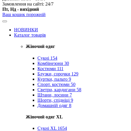
Замовлення на сайті: 24/7
Пт, Нд - вихідний
Ваш кошик порожній
НОВИНКИ
Каталог товарів
Жіночий одяг
Сукні
154
Комбінезони
30
Костюми
111
Блузки, сорочки
129
Куртки, пальто
9
Спорт. костюми
50
Светри, кардигани
58
Штани, лосини
7
Шорти, спідніці
9
Домашній одяг
8
Жіночий одяг XL
Cукні XL
1654