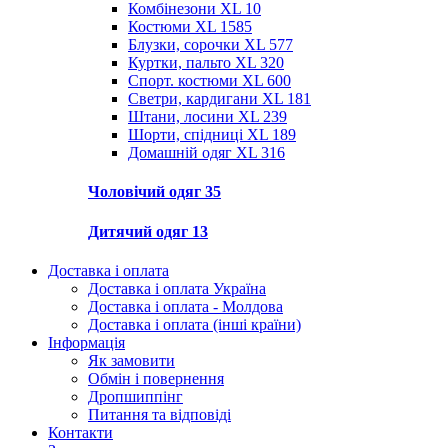
Комбінезони XL
10
Костюми XL
1585
Блузки, сорочки XL
577
Куртки, пальто XL
320
Спорт. костюми XL
600
Светри, кардигани XL
181
Штани, лосини XL
239
Шорти, спідниці XL
189
Домашній одяг XL
316
Чоловічий одяг
35
Дитячий одяг
13
Доставка і оплата
Доставка і оплата Україна
Доставка і оплата - Молдова
Доставка і оплата (інші країни)
Інформація
Як замовити
Обмін і повернення
Дропшиппінг
Питання та відповіді
Контакти