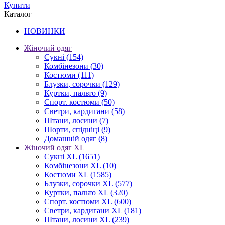
Купити
Каталог
НОВИНКИ
Жіночий одяг
Сукні
(154)
Комбінезони
(30)
Костюми
(111)
Блузки, сорочки
(129)
Куртки, пальто
(9)
Спорт. костюми
(50)
Светри, кардигани
(58)
Штани, лосини
(7)
Шорти, спідніці
(9)
Домашній одяг
(8)
Жіночий одяг XL
Cукні XL
(1651)
Комбінезони XL
(10)
Костюми XL
(1585)
Блузки, сорочки XL
(577)
Куртки, пальто XL
(320)
Спорт. костюми XL
(600)
Светри, кардигани XL
(181)
Штани, лосини XL
(239)