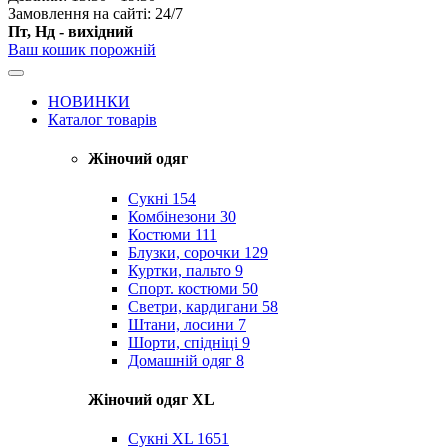
Замовлення на сайті: 24/7
Пт, Нд - вихідний
Ваш кошик порожній
НОВИНКИ
Каталог товарів
Жіночий одяг
Сукні
154
Комбінезони
30
Костюми
111
Блузки, сорочки
129
Куртки, пальто
9
Спорт. костюми
50
Светри, кардигани
58
Штани, лосини
7
Шорти, спідніці
9
Домашній одяг
8
Жіночий одяг XL
Cукні XL
1651