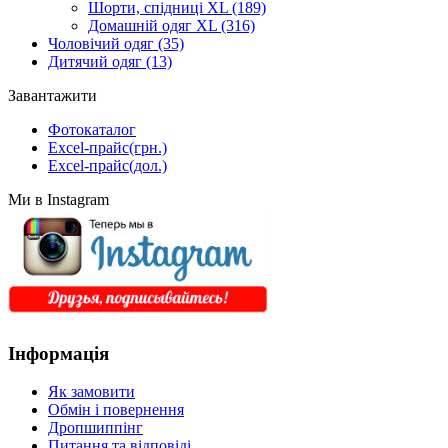
Шорти, спідниці XL
(189)
Домашній одяг XL
(316)
Чоловічий одяг
(35)
Дитячий одяг
(13)
Завантажити
Фотокаталог
Excel-прайс(грн.)
Excel-прайс(дол.)
Ми в Instagram
Інформація
Як замовити
Обмін і повернення
Дропшиппінг
Питання та відповіді