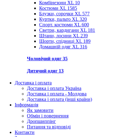
Комбінезони XL
10
Костюми XL
1585
Блузки, сорочки XL
577
Куртки, пальто XL
320
Спорт. костюми XL
600
Светри, кардигани XL
181
Штани, лосини XL
239
Шорти, спідниці XL
189
Домашній одяг XL
316
Чоловічий одяг
35
Дитячий одяг
13
Доставка і оплата
Доставка і оплата Україна
Доставка і оплата - Молдова
Доставка і оплата (інші країни)
Інформація
Як замовити
Обмін і повернення
Дропшиппінг
Питання та відповіді
Контакти