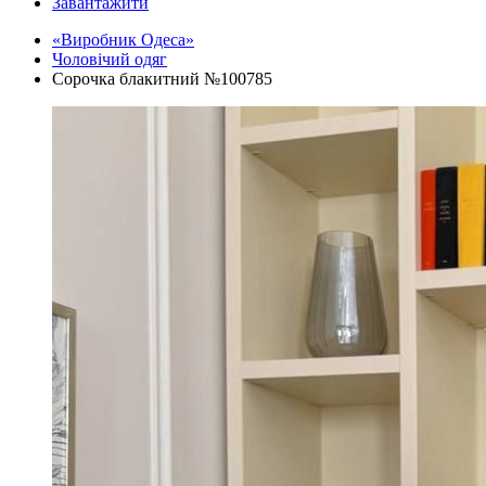
Завантажити
«Виробник Одеса»
Чоловічий одяг
Сорочка блакитний №100785