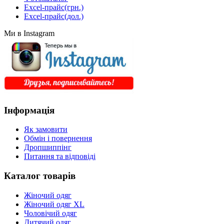
Excel-прайс(грн.)
Excel-прайс(дол.)
Ми в Instagram
Інформація
Як замовити
Обмін і повернення
Дропшиппінг
Питання та відповіді
Каталог товарів
Жіночий одяг
Жіночий одяг XL
Чоловічий одяг
Дитячий одяг