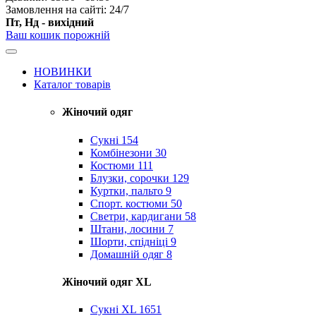
Замовлення на сайті: 24/7
Пт, Нд - вихідний
Ваш кошик порожній
НОВИНКИ
Каталог товарів
Жіночий одяг
Сукні
154
Комбінезони
30
Костюми
111
Блузки, сорочки
129
Куртки, пальто
9
Спорт. костюми
50
Светри, кардигани
58
Штани, лосини
7
Шорти, спідніці
9
Домашній одяг
8
Жіночий одяг XL
Cукні XL
1651