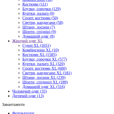
Костюми
(111)
Блузки, сорочки
(129)
Куртки, пальто
(9)
Спорт. костюми
(50)
Светри, кардигани
(58)
Штани, лосини
(7)
Шорти, спідніці
(9)
Домашній одяг
(8)
Жіночий одяг XL
Cукні XL
(1651)
Комбінезони XL
(10)
Костюми XL
(1585)
Блузки, сорочки XL
(577)
Куртки, пальто XL
(320)
Спорт. костюми XL
(600)
Светри, кардигани XL
(181)
Штани, лосини XL
(239)
Шорти, спідниці XL
(189)
Домашній одяг XL
(316)
Чоловічий одяг
(35)
Дитячий одяг
(13)
Завантажити
Фотокаталог