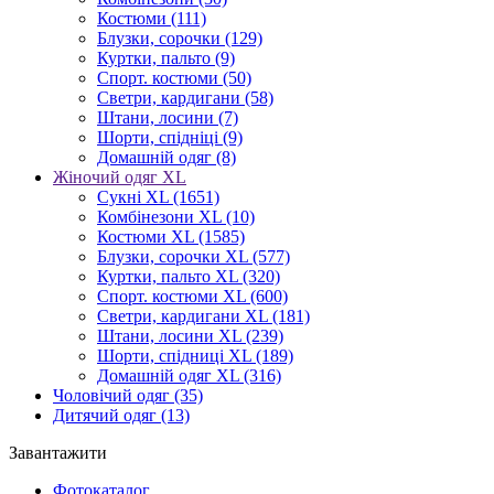
Костюми
(111)
Блузки, сорочки
(129)
Куртки, пальто
(9)
Спорт. костюми
(50)
Светри, кардигани
(58)
Штани, лосини
(7)
Шорти, спідніці
(9)
Домашній одяг
(8)
Жіночий одяг XL
Cукні XL
(1651)
Комбінезони XL
(10)
Костюми XL
(1585)
Блузки, сорочки XL
(577)
Куртки, пальто XL
(320)
Спорт. костюми XL
(600)
Светри, кардигани XL
(181)
Штани, лосини XL
(239)
Шорти, спідниці XL
(189)
Домашній одяг XL
(316)
Чоловічий одяг
(35)
Дитячий одяг
(13)
Завантажити
Фотокаталог