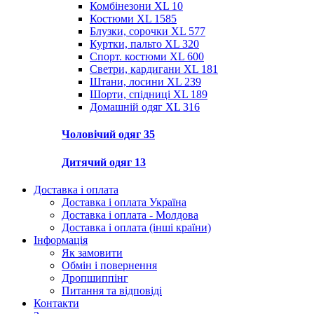
Комбінезони XL
10
Костюми XL
1585
Блузки, сорочки XL
577
Куртки, пальто XL
320
Спорт. костюми XL
600
Светри, кардигани XL
181
Штани, лосини XL
239
Шорти, спідниці XL
189
Домашній одяг XL
316
Чоловічий одяг
35
Дитячий одяг
13
Доставка і оплата
Доставка і оплата Україна
Доставка і оплата - Молдова
Доставка і оплата (інші країни)
Інформація
Як замовити
Обмін і повернення
Дропшиппінг
Питання та відповіді
Контакти