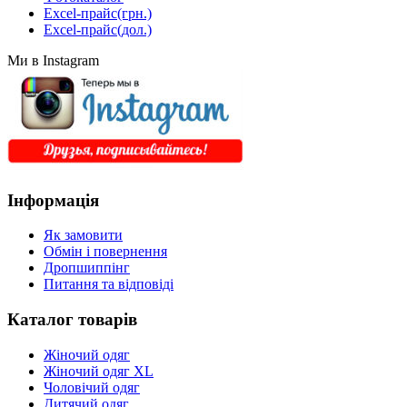
Excel-прайс(грн.)
Excel-прайс(дол.)
Ми в Instagram
Інформація
Як замовити
Обмін і повернення
Дропшиппінг
Питання та відповіді
Каталог товарів
Жіночий одяг
Жіночий одяг XL
Чоловічий одяг
Дитячий одяг