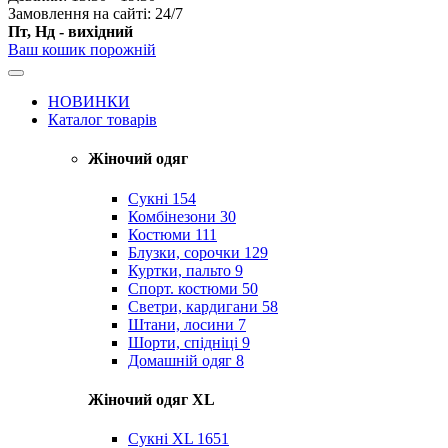
Замовлення на сайті: 24/7
Пт, Нд - вихідний
Ваш кошик порожній
НОВИНКИ
Каталог товарів
Жіночий одяг
Сукні
154
Комбінезони
30
Костюми
111
Блузки, сорочки
129
Куртки, пальто
9
Спорт. костюми
50
Светри, кардигани
58
Штани, лосини
7
Шорти, спідніці
9
Домашній одяг
8
Жіночий одяг XL
Cукні XL
1651