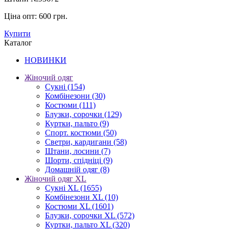
Ціна опт:
600 грн.
Купити
Каталог
НОВИНКИ
Жіночий одяг
Сукні
(154)
Комбінезони
(30)
Костюми
(111)
Блузки, сорочки
(129)
Куртки, пальто
(9)
Спорт. костюми
(50)
Светри, кардигани
(58)
Штани, лосини
(7)
Шорти, спідніці
(9)
Домашній одяг
(8)
Жіночий одяг XL
Cукні XL
(1655)
Комбінезони XL
(10)
Костюми XL
(1601)
Блузки, сорочки XL
(572)
Куртки, пальто XL
(320)