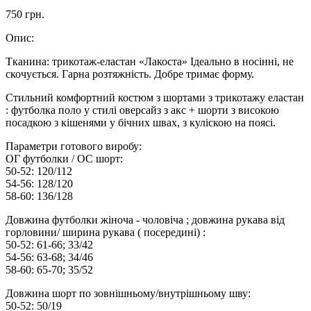
750 грн.
Опис:
Тканина: трикотаж-еластан «Лакоста» Ідеально в носінні, не
скочується. Гарна розтяжність. Добре тримає форму.
Стильний комфортний костюм з шортами з трикотажу еластан
: футболка поло у стилі оверсайз з акс + шорти з високою
посадкою з кішенями у бічних швах, з куліскою на поясі.
Параметри готового виробу:
ОГ футболки / ОС шорт:
50-52: 120/112
54-56: 128/120
58-60: 136/128
Довжина футболки жіноча - чоловіча ; довжина рукава від
горловини/ ширина рукава ( посередині) :
50-52: 61-66; 33/42
54-56: 63-68; 34/46
58-60: 65-70; 35/52
Довжина шорт по зовнішньому/внутрішньому шву:
50-52: 50/19