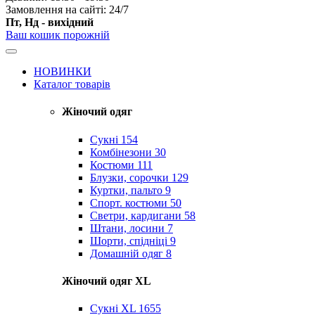
Замовлення на сайті: 24/7
Пт, Нд - вихідний
Ваш кошик порожній
НОВИНКИ
Каталог товарів
Жіночий одяг
Сукні
154
Комбінезони
30
Костюми
111
Блузки, сорочки
129
Куртки, пальто
9
Спорт. костюми
50
Светри, кардигани
58
Штани, лосини
7
Шорти, спідніці
9
Домашній одяг
8
Жіночий одяг XL
Cукні XL
1655