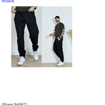
Купити
Штани №93672