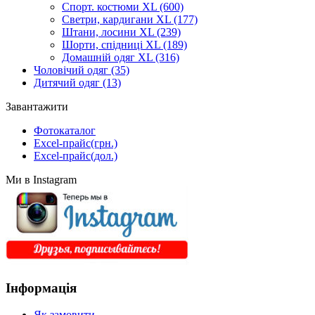
Спорт. костюми XL
(600)
Светри, кардигани XL
(177)
Штани, лосини XL
(239)
Шорти, спідниці XL
(189)
Домашній одяг XL
(316)
Чоловічий одяг
(35)
Дитячий одяг
(13)
Завантажити
Фотокаталог
Excel-прайс(грн.)
Excel-прайс(дол.)
Ми в Instagram
Інформація
Як замовити