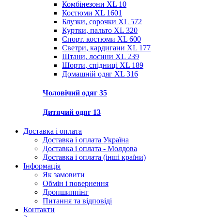
Комбінезони XL
10
Костюми XL
1601
Блузки, сорочки XL
572
Куртки, пальто XL
320
Спорт. костюми XL
600
Светри, кардигани XL
177
Штани, лосини XL
239
Шорти, спідниці XL
189
Домашній одяг XL
316
Чоловічий одяг
35
Дитячий одяг
13
Доставка і оплата
Доставка і оплата Україна
Доставка і оплата - Молдова
Доставка і оплата (інші країни)
Інформація
Як замовити
Обмін і повернення
Дропшиппінг
Питання та відповіді
Контакти